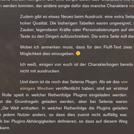
n
werden konnten, der andere sorgte dafür das manche Charaktere
ni
Zudem gibt es etwas Neues beim Ausdruck: eine extra Seite 
hoher Qualität. Die bisherigen Tabellen waren ungeeigne
Zauber, legendären Kräfte oder Personalisierungen auf e
Texte zu den Dingen aufzuschreiben. Die extra Seite soll d
Wobei ich anmerken muss, dass für den Fluff-Text zwar b
Möglichkeit dies einzugeben.
Ich weiß, einigen von euch ist der Charakterbogen bereits 
nicht mit ausdrucken.
Und dann ist da noch das Selenia Plugin. Als wir das
vor
einigen Wochen
veröffentlicht haben, sind wir erstmal
Rolle spielt in welcher Reihenfolge Plugins eingeladen werden.
st die Grundregeln geladen werden, aber bei Selenia waren
 „
Die Welt
enthalten. In welcher Reihenfolge die Plugins geladen
 jedem Nutzer anders, so dass dies zuerst nicht auffällig war.
ei Plugins Abhängigkeiten definieren, so dass auf diesem Weg
kann.