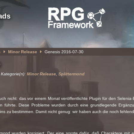
ads
n
Minor Release
Genesis 2016-07-30
0
 Kategorie(n):
Minor Release
,
Splittermond
t auch nicht: das vor einem Monat veröffentlichte Plugin für den Seleni
en führte. Diese Probleme wurden durch eine grundlegende Ergänz
ins zu bestimmen. Damit nicht genug: wir haben auch die noch fehlende
mond wurden korrigiert. Der eine sorgte dafür, daß Charaktere mit 