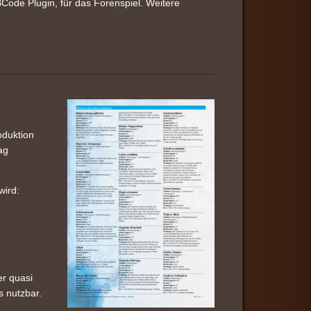
 BBCode Plugin, für das Forenspiel. Weitere
oduktion
ag
wird:
er quasi
s nutzbar.