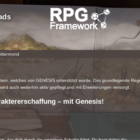
ads
littermond
ystem, welches von GENESIS unterstützt wurde. Das grundlegende Regel
wird auch weiterhin aktiv gepflegt und mit Erweiterungen versorgt.
raktererschaffung – mit Genesis!
n, der dich durch die einzelnen Schritte führt. Du hast dabei die