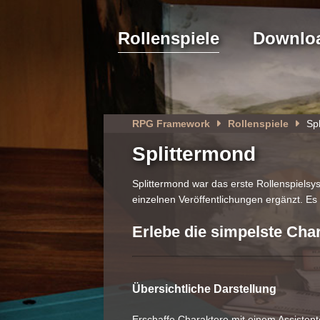
Rollenspiele
Downlo
RPG Framework
Rollenspiele
Sp
Splittermond
Splittermond war das erste Rollenspiels
einzelnen Veröffentlichungen ergänzt. Es 
Erlebe die simpelste Cha
Übersichtliche Darstellung
Erschaffe Charaktere mit einem Assistente