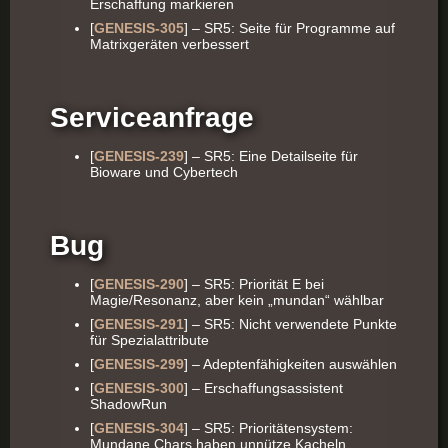
Erschaffung markieren
[
GENESIS-305
] – SR5: Seite für Programme auf
Matrixgeräten verbessert
Serviceanfrage
[
GENESIS-239
] – SR5: Eine Detailseite für
Bioware und Cybertech
Bug
[
GENESIS-290
] – SR5: Priorität E bei
Magie/Resonanz, aber kein „mundan“ wählbar
[
GENESIS-291
] – SR5: Nicht verwendete Punkte
für Spezialattribute
[
GENESIS-299
] – Adeptenfähigkeiten auswählen
[
GENESIS-300
] – Erschaffungsassistent
ShadowRun
[
GENESIS-304
] – SR5: Prioritätensystem:
Mundane Chars haben unnütze Kacheln