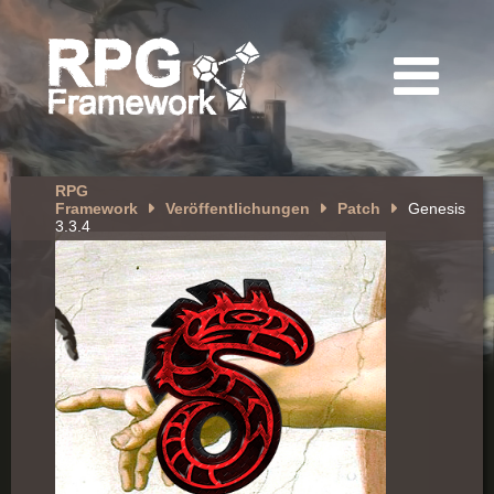
RPG
Framework
Veröffentlichungen
Patch
Genesis
3.3.4