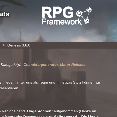
ads
r
Genesis 3.6.0
 Kategorie(n):
Charaktergenerator
,
Minor Release
,
en liegen hinter uns als Team und mit etwas Stolz können wir
äsentieren.
n Regionalband „
Ungebrochen
“ aufgenommen (Danke an
t umfangreiche Datenmenge aus „
Splittermond – Die Magie
„.