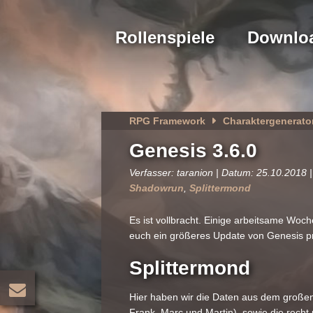
Rollenspiele
Downlo
RPG Framework
Charaktergenerato
Genesis 3.6.0
Verfasser: taranion | Datum: 25.10.2018 |
Shadowrun
,
Splittermond
Es ist vollbracht. Einige arbeitsame Woch
euch ein größeres Update von Genesis pr
Splittermond
Hier haben wir die Daten aus dem große
Frank, Marc und Martin), sowie die rech