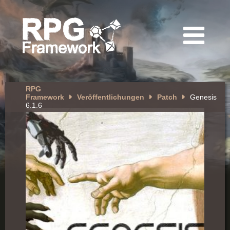
RPG
Framework
Veröffentlichungen
Patch
Genesis
6.1.6