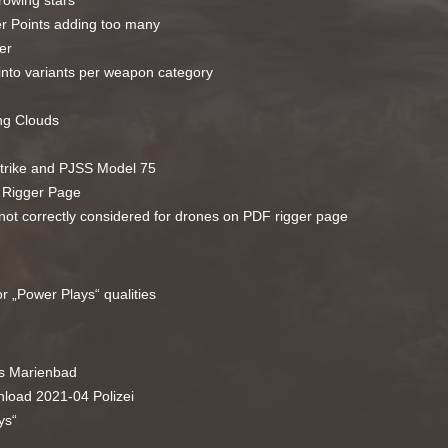
hrowing stars
 Points adding too many
er
into variants per weapon category
ing Clouds
Strike and PJSS Model 75
 Rigger Page
 not correctly considered for drones on PDF rigger page
r „Power Plays“ qualities
s Marienbad
load 2021-04 Polizei
ys“