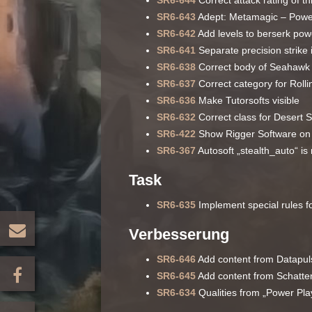
SR6-644
Correct attack rating of t
SR6-643
Adept: Metamagic – Power
SR6-642
Add levels to berserk pow
SR6-641
Separate precision strike 
SR6-638
Correct body of Seahawk
SR6-637
Correct category for Roll
SR6-636
Make Tutorsofts visible
SR6-632
Correct class for Desert 
SR6-422
Show Rigger Software on
SR6-367
Autosoft „stealth_auto“ is
Task
SR6-635
Implement special rules fo
Verbesserung
SR6-646
Add content from Datapul
SR6-645
Add content from Schatten
SR6-634
Qualities from „Power Pla