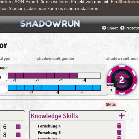
iellen JSON-Export für ein weiteres Projekt von uns mit: Ein
Shadowru
ühes Stadium, aber man kann es schon installieren.