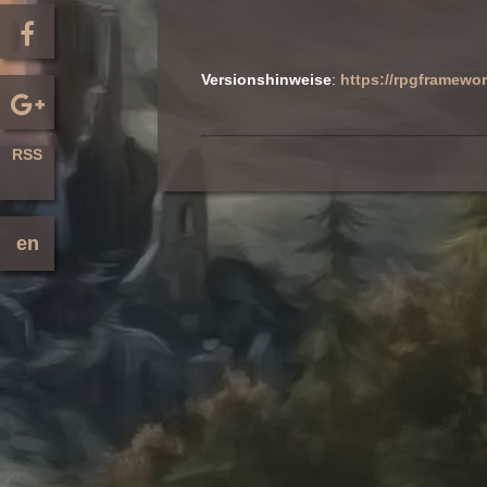
Versionshinweise
:
https://rpgframewo
RSS
en