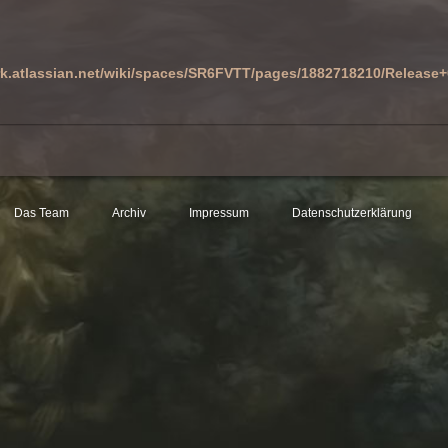
rk.atlassian.net/wiki/spaces/SR6FVTT/pages/1882718210/Release+
Das Team
Archiv
Impressum
Datenschutzerklärung