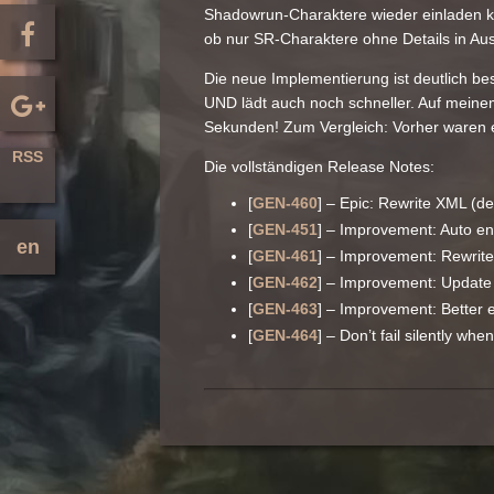
Shadowrun-Charaktere wieder einladen kö
ob nur SR-Charaktere ohne Details in Aus
Die neue Implementierung ist deutlich be
UND lädt auch noch schneller. Auf mein
Sekunden! Zum Vergleich: Vorher waren e
RSS
Die vollständigen Release Notes:
[
GEN-460
] – Epic: Rewrite XML (de)
[
GEN-451
] – Improvement: Auto e
en
[
GEN-461
] – Improvement: Rewrite
[
GEN-462
] – Improvement: Update li
[
GEN-463
] – Improvement: Better 
[
GEN-464
] – Don’t fail silently whe