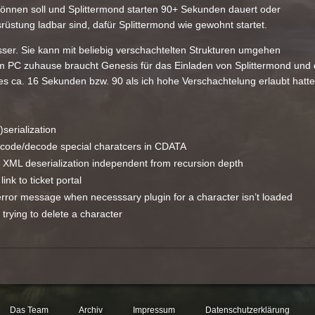
nnen soll und Splittermond starten 90+ Sekunden dauert oder
rüstung ladbar sind, dafür Splittermond wie gewohnt startet.
sser. Sie kann mit beliebig verschachtelten Strukturen umgehen
em PC zuhause braucht Genesis für das Einladen von Splittermond u
s ca. 16 Sekunden bzw. 90 als ich hohe Verschachtelung erlaubt hatte
serialization
ncode/decode special charatcers in CDATA
 XML deserialization independent from recursion depth
nk to ticket portal
error message when necesssary plugin for a character isn’t loaded
n trying to delete a character
Das Team
Archiv
Impressum
Datenschutzerklärung