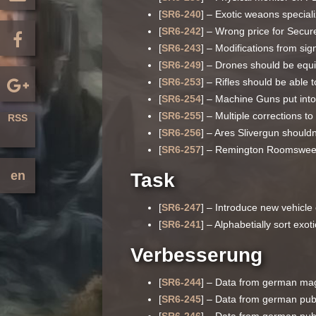
[
SR6-240
] – Exotic weaons special
[
SR6-242
] – Wrong price for Secur
[
SR6-243
] – Modifications from sig
[
SR6-249
] – Drones should be equip
[
SR6-253
] – Rifles should be able t
[
SR6-254
] – Machine Guns put int
[
SR6-255
] – Multiple corrections to 
RSS
[
SR6-256
] – Ares Slivergun shouldn
[
SR6-257
] – Remington Roomsweeper
en
Task
[
SR6-247
] – Introduce new vehicle
[
SR6-241
] – Alphabetially sort exot
Verbesserung
[
SR6-244
] – Data from german mag
[
SR6-245
] – Data from german pub