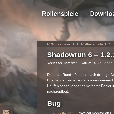
Rollenspiele
Downlo
RPG Framework
Rollenspiele
Sh
Shadowrun 6 – 1.2.
Verfasser: taranion | Datum: 10.06.2020 |
Die erste Runde Patches nach dem großen
Unzulänglichkeiten – dank eines neuem Pr
Haufen schon länger gemeldeter Fehler i
nachgepflegt.
Bug
[
SR6-239
] – Physical monitor on 